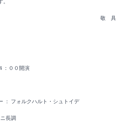
す。
敬 具
４：００開演
： フォルクハルト・シュトイデ
ニ長調