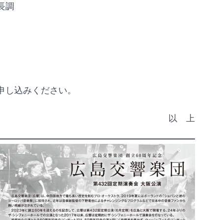
長調
込みください。
以 上