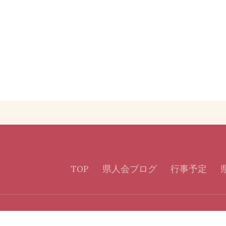
TOP
県人会ブログ
行事予定