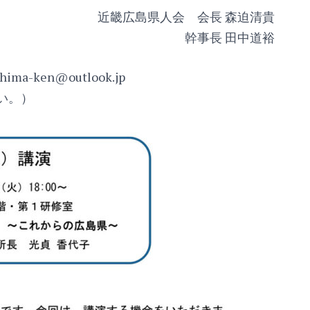
近畿広島県人会 会長 森迫清貴
幹事長 田中道裕
ken@outlook.jp
さい。）