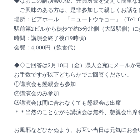
◆なおこの講演会の後、光貞所長を交えて簡単な
ご興味のある方は、是非参加して親しくお話を
場所：ビアホール 「ニュートウキョー」（Tel: 06-6
駅前第2ビルから徒歩で約3分北側（大阪駅側）に
時間：講演会終了後(19時頃)
会費：4,000円（飲食代）
◆◇ご回答は2月10日（金）県人会宛にメールか
お手数ですが以下どちらかでご回答ください。
①講演会も懇親会も参加
②講演会のみ参加
③講演会は間に合わなくても懇親会は出席
＊＊当然のことながら講演会は無料、懇親会出席
お風邪などひかぬよう、お互い当日は元気にお会