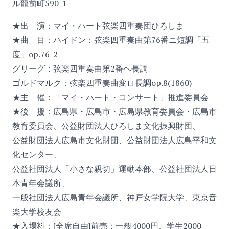
ル龍前町590-1
★出 演：マイ・ハート弦楽四重奏団ひろしま
★曲 目：ハイドン：弦楽四重奏曲第76番ニ短調「五
度」op.76-2
グリーグ：弦楽四重奏曲第2番ヘ長調
ゴルドマルク：弦楽四重奏曲変ロ長調op.8(1860)
★主 催：「マイ・ハート・コンサート」推進委員会
★後 援：広島県・広島市・広島県教育委員会・広島市
教育委員会、公益財団法人ひろしま文化振興財団、
公益財団法人広島市文化財団、公益財団法人広島平和文
化センター、
公益社団法人「小さな親切」運動本部、公益社団法人日
本青年会議所、
一般社団法人広島青年会議所、神戸女学院大学、東京音
楽大学校友会
★入場料：[全席自由]前売：一般4000円、学生2000