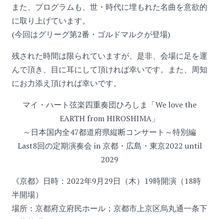
また、プログラムも、世・時代に埋もれた名曲を意欲的
に取り上げています。
(今回はグリーグ第2番・ゴルドマルクが登場)
残された時間は限られていますが、是非、会場に足を運
んで頂き、目に耳にして頂ければ幸いです。また、周知
にお力添え頂ければ幸いです。
マイ・ハート弦楽四重奏団ひろしま「We love the
EARTH from HIROSHIMA」
～日本国内全47都道府県縦断コンサート～特別編
Last8回の定期演奏会 in 京都・広島・東京2022 until
2029
《京都》日時：2022年9月29日（木）19時開演（18時
半開場）
場所：京都府立府民ホール；京都市上京区烏丸通一条下